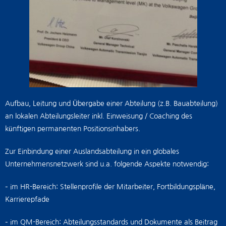
Aufbau, Leitung und Übergabe einer Abteilung (z.B. Bauabteilung)
an lokalen Abteilungsleiter inkl. Einweisung / Coaching des
künftigen permanenten Positionsinhabers.
Zur Einbindung einer Auslandsabteilung in ein globales
Unternehmensnetzwerk sind u.a. folgende Aspekte notwendig:
– im HR-Bereich: Stellenprofile der Mitarbeiter, Fortbildungspläne,
Karrierepfade
– im QM-Bereich: Abteilungsstandards und Dokumente als Beitrag